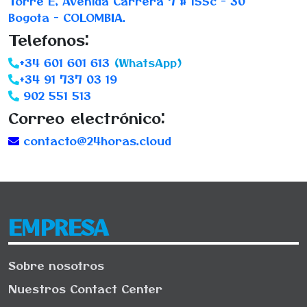
Torre E, Avenida Carrera 7 # 155c - 30
Bogota - COLOMBIA.
Telefonos:
+34 601 601 613
(WhatsApp)
+34 91 737 03 19
902 551 513
Correo electrónico:
contacto@24horas.cloud
EMPRESA
Sobre nosotros
Nuestros Contact Center