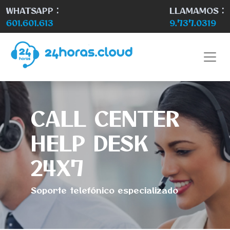
WHATSAPP :
LLAMAMOS :
601.601.613
9.737.0319
CALL CENTER
HELP DESK
24X7
Soporte telefónico especializado