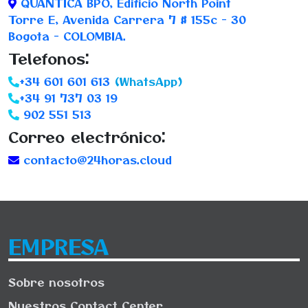
QUANTICA BPO, Edificio North Point
Torre E, Avenida Carrera 7 # 155c - 30
Bogota - COLOMBIA.
Telefonos:
+34 601 601 613
(WhatsApp)
+34 91 737 03 19
902 551 513
Correo electrónico:
contacto@24horas.cloud
EMPRESA
Sobre nosotros
Nuestros Contact Center