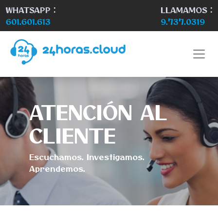
WHATSAPP :
LLAMAMOS :
601.601.613
9.737.0319
ATENCIÓN AL
CLIENTE
Escuchamos. Investigamos.
Aprendemos.