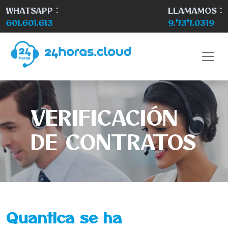
WHATSAPP :
LLAMAMOS :
601.601.613
9.737.0319
VERIFICACIÓN
DE CONTRATOS
Quantica se ha