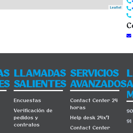
Leaflet
C
AS
LLAMADAS
SERVICIOS
ES
SALIENTES
AVANZADOS
M
Encuestas
Contact Center 24
horas
Verificación de
90
pedidos y
Help desk 24x7
91
contratos
Contact Center