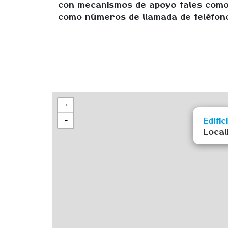
con mecanismos de apoyo tales com
como números de llamada de teléfono 
+
Edifi
−
Local