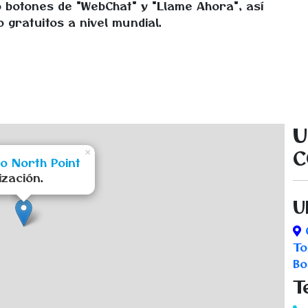
o botones de
"WebChat" y "Llame Ahora",
así
gratuitos a nivel mundial.
U
C
×
cio North Point
ización.
U
Q
To
Bo
T