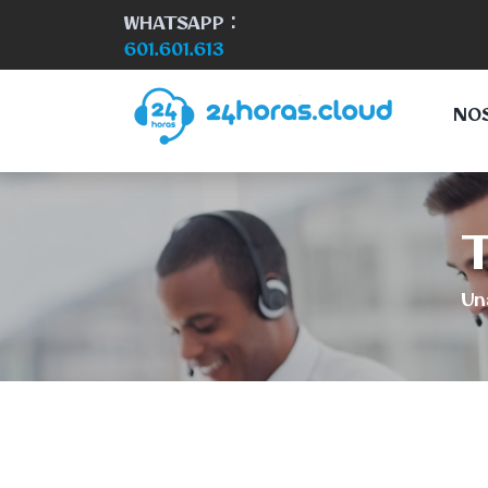
WHATSAPP :
601.601.613
NO
Un