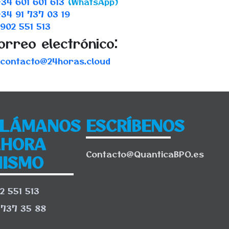
+34 601 601 613
(WhatsApp)
+34 91 737 03 19
902 551 513
orreo electrónico:
contacto@24horas.cloud
LLÁMANOS
ESCRÍBENOS
AHORA
Contacto@QuanticaBPO.es
ISMO
2 551 513
 737 35 88