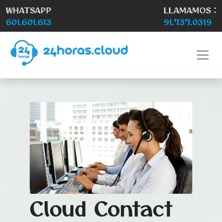
WHATSAPP
LLAMAMOS :
601.601.613
91.737.0319
Cloud Contact